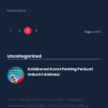
Read More
1
2
3
4
Page 3 of 4
Uncategorized
Kolaborasi Kunci Penting Perkuat
Industri Animasi
Error: Please check if you enter Instagram
username and Access Token in Theme Setting >