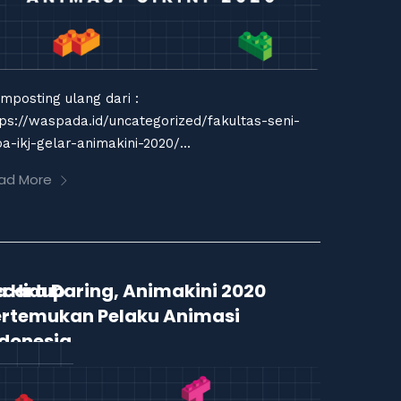
mposting ulang dari :
tps://waspada.id/uncategorized/fakultas-seni-
a-ikj-gelar-animakini-2020/...
ad More
a Hidup
ecara Daring, Animakini 2020
ertemukan Pelaku Animasi
ndonesia