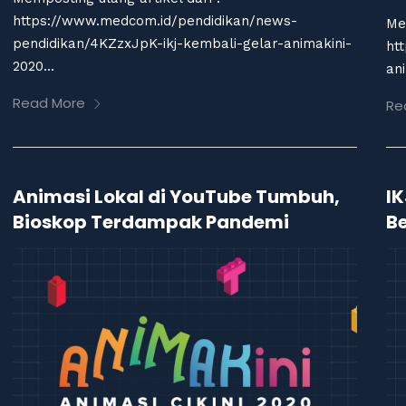
https://www.medcom.id/pendidikan/news-
Me
pendidikan/4KZzxJpK-ikj-kembali-gelar-animakini-
ht
2020...
ani
Read More
Re
Animasi Lokal di YouTube Tumbuh,
IK
Bioskop Terdampak Pandemi
Be