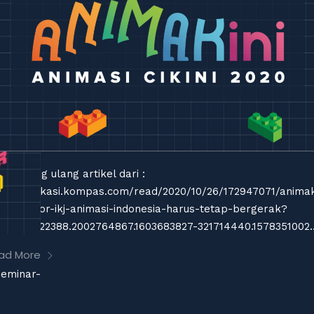
mposting ulang artikel dari :
tps://edukasi.kompas.com/read/2020/10/26/172947071/animak
020-rektor-ikj-animasi-indonesia-harus-tetap-bergerak?
a=2.215322388.2002764867.1603683827-321714440.1578351002..
ad More
seminar-
-