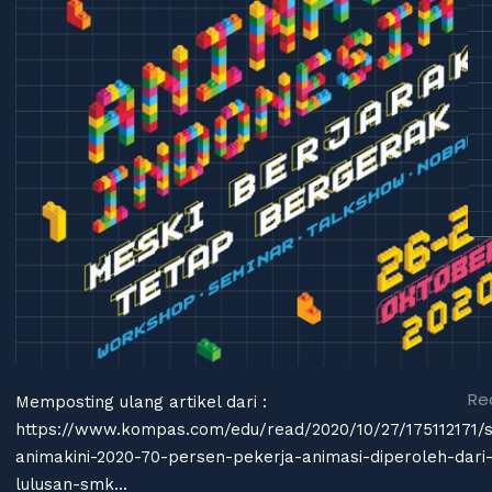
Me
ht
-2
_g
Re
Memposting ulang artikel dari :
https://www.kompas.com/edu/read/2020/10/27/175112171/
animakini-2020-70-persen-pekerja-animasi-diperoleh-dari
lulusan-smk...