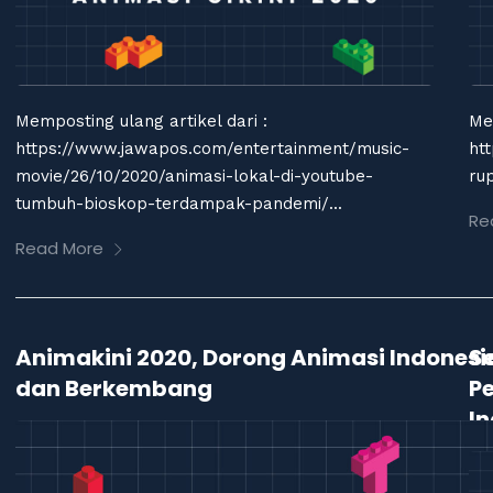
Memposting ulang artikel dari :
Me
https://www.jawapos.com/entertainment/music-
ht
movie/26/10/2020/animasi-lokal-di-youtube-
rup
tumbuh-bioskop-terdampak-pandemi/...
Re
Read More
Animakini 2020, Dorong Animasi Indonesi
S
dan Berkembang
P
I